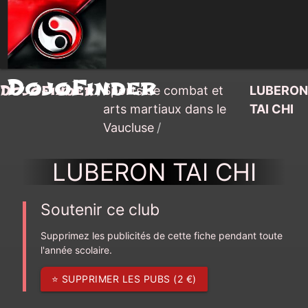
DojoFinder
DojoFinder
/
Sports de combat et
LUBERON
arts martiaux dans le
TAI CHI
Vaucluse
/
LUBERON TAI CHI
Soutenir ce club
Supprimez les publicités de cette fiche pendant toute
l'année scolaire.
⭐ SUPPRIMER LES PUBS (2 €)