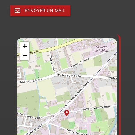
ENVOYER UN MAIL
+
−