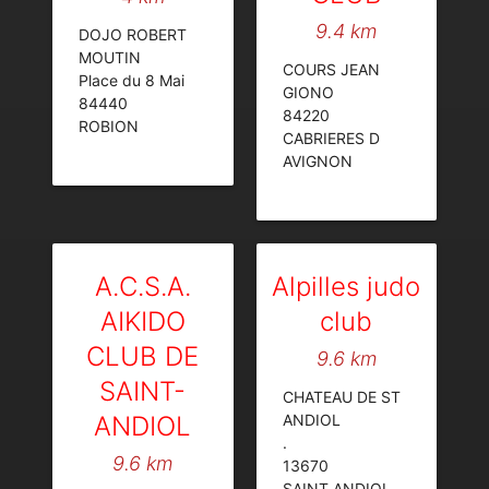
9.4 km
DOJO ROBERT
MOUTIN
COURS JEAN
Place du 8 Mai
GIONO
84440
84220
ROBION
CABRIERES D
AVIGNON
A.C.S.A.
Alpilles judo
AIKIDO
club
CLUB DE
9.6 km
SAINT-
CHATEAU DE ST
ANDIOL
ANDIOL
.
9.6 km
13670
SAINT ANDIOL