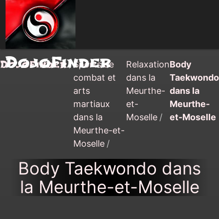
DojoFinder
DojoFinder
/
Sports de
Relaxation
Body
combat et
dans la
Taekwondo
arts
Meurthe-
dans la
martiaux
et-
Meurthe-
dans la
Moselle
/
et-Moselle
Meurthe-et-
Moselle
/
Body Taekwondo dans
la Meurthe-et-Moselle