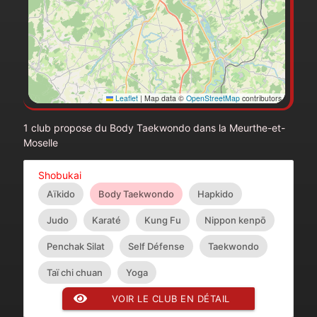
Leaflet
|
Map data ©
OpenStreetMap
contributors
1 club propose du Body Taekwondo dans la Meurthe-et-
Moselle
Shobukai
Aïkido
Body Taekwondo
Hapkido
Judo
Karaté
Kung Fu
Nippon kenpō
Penchak Silat
Self Défense
Taekwondo
Taï chi chuan
Yoga
VOIR LE CLUB EN DÉTAIL