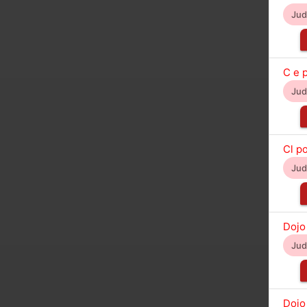
Ju
C e p
Ju
Cl po
Ju
Dojo
Ju
Dojo