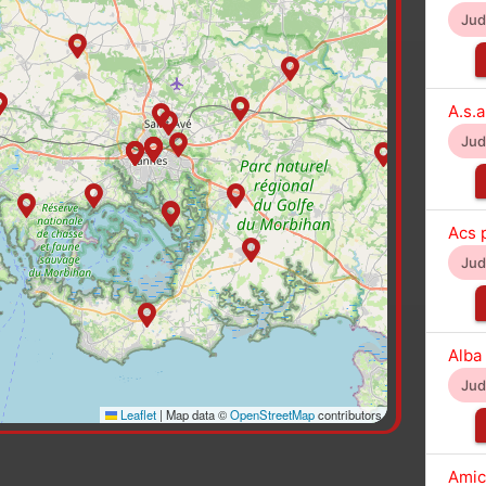
Ju
A.s.a
Ju
Acs 
Ju
Alba
Ju
Leaflet
|
Map data ©
OpenStreetMap
contributors
Amic