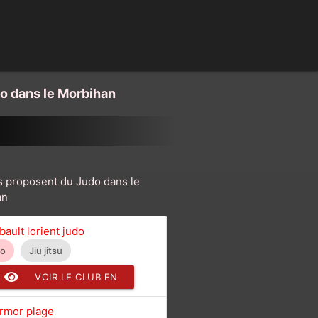
o dans le Morbihan
s proposent du Judo dans le
an
bault lorient judo
do
Jiu jitsu
VOIR LE CLUB EN
DÉTAIL
armor plage