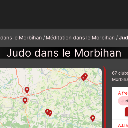
 dans le Morbihan
/
Méditation dans le Morbihan
/
Jud
Judo dans le Morbihan
67 club
Morbih
A fre
Ju
A.l.l