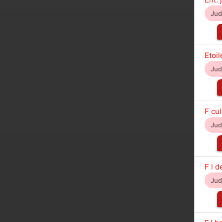
Ju
Etoil
Ju
F cu
Ju
F l 
Ju