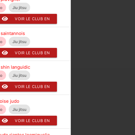
do
Jiu jitsu
VOIR LE CLUB EN
DÉTAIL
 saintannois
do
Jiu jitsu
VOIR LE CLUB EN
DÉTAIL
 shin languidic
do
Jiu jitsu
VOIR LE CLUB EN
DÉTAIL
noise judo
do
Jiu jitsu
VOIR LE CLUB EN
DÉTAIL
judo riantec locmiquelic