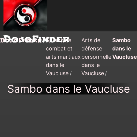
DojoFinder
DojoFinder
/
Sports de
Arts de
Sambo
combat et
défense
dans le
arts martiaux
personnelle
Vaucluse
dans le
dans le
Vaucluse
/
Vaucluse
/
Sambo dans le Vaucluse