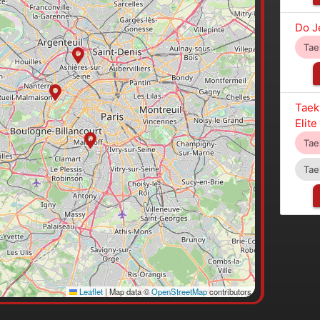
Do J
Ta
Taek
Elite
Ta
Tae
Leaflet
|
Map data ©
OpenStreetMap
contributors