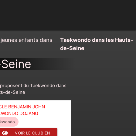
 jeunes enfants dans
Taekwondo dans les Hauts-
de-Seine
-Seine
 proposent du Taekwondo dans
ts-de-Seine
CLE BENJAMIN JOHN
KWONDO DOJANG
ekwondo
VOIR LE CLUB EN