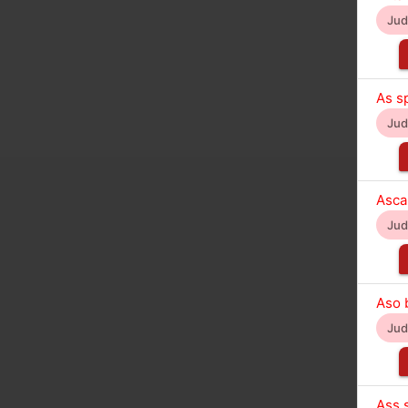
Ju
As s
Ju
Asca
Ju
Aso b
Ju
Ass 