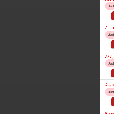
Ju
Asso
Ju
Asv 
Ju
Aveni
Ju
Beau