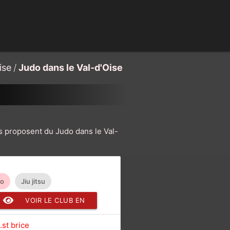
ise
/
Judo dans le Val-d'Oise
s proposent du Judo dans le Val-
do
Jiu jitsu
VOIR LE CLUB EN
DÉTAIL
.st brice