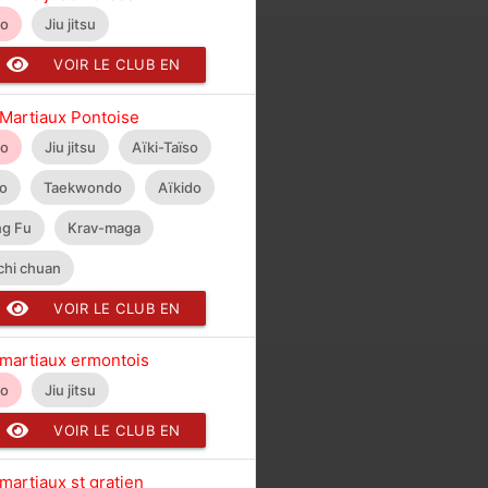
do
Jiu jitsu
VOIR LE CLUB EN
DÉTAIL
 Martiaux Pontoise
do
Jiu jitsu
Aïki-Taïso
do
Taekwondo
Aïkido
g Fu
Krav-maga
 chi chuan
VOIR LE CLUB EN
DÉTAIL
 martiaux ermontois
do
Jiu jitsu
VOIR LE CLUB EN
DÉTAIL
martiaux st gratien