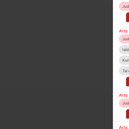
Ju
Arts
Ju
Iaï
Kun
Taï
Arts
Ju
Arts 