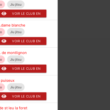
do
Jiu jitsu
VOIR LE CLUB EN
DÉTAIL
i.dame blanche
do
Jiu jitsu
VOIR LE CLUB EN
DÉTAIL
s. de montlignon
do
Jiu jitsu
VOIR LE CLUB EN
DÉTAIL
. puiseux
do
Jiu jitsu
VOIR LE CLUB EN
DÉTAIL
e st leu la foret