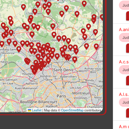
Ju
A.an
Ju
A.c.
Ju
A.l.s
Ju
Leaflet
|
Map data ©
OpenStreetMap
contributors
A.m d