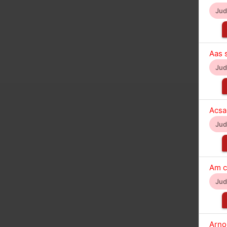
Ju
Aas 
Ju
Acsa
Ju
Am c
Ju
Arnou