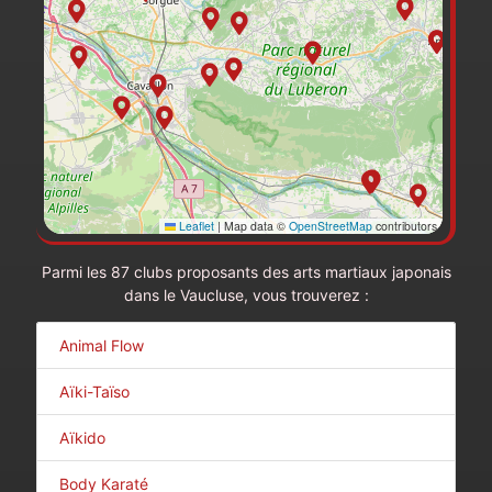
Leaflet
|
Map data ©
OpenStreetMap
contributors
Parmi les 87 clubs proposants des arts martiaux japonais
dans le Vaucluse, vous trouverez :
Animal Flow
Aïki-Taïso
Aïkido
Body Karaté